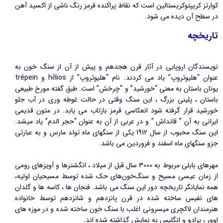
کوارتز کریپتوکریستالین است که نقاط پراکنده قرمز رنگ ناشی از اکسید آهن
در سطح آن دیده می شود.
تاریخچه
نویسندگان اروپایی در آثار قرن هجدهم و پیش از آن از سنگ خون به
عنوان “هلیوتروپ” یاد می کردند. نام “هلیوتروپ” از hḗlios و trépein
یونان باستان به معنی “خورشید” و “چرخش” است. طبق گفته مورخ طبیعی
باستان ، پلینی بزرگ ، این سنگ وقتی در حالت غوطه وری در آب جلو
خورشید قرار گرفته شود انعکاسی قرمز بازتاب می یابد. در متون قدیمی
ایرانی به آن ” قانداش ” و در عربی از آن به عنوان “حجر الدم” یاد میشد.
این سنگ محبوب از سال 1912 یکی از سنگهای ماه تولد مارس و به عبارتی
جزو سنگهای ماه اسفند و فروردین می باشد.
مهرهای بابلی مربوط به 3000 سال قبل از میلاد ، انگشترها و آویزهای رومی
از زمان عیسی مسیح و سنگ‌خون‌های حک شده توسط مسیحیان اولیه،
همه نمایانگر تاریخچه دور این سنگ می باشد. فنجان ها ، کاسه ها و گلدان
های نفیس ساخته شده در قرن پانزدهم و شانزدهم توسط خانواده
هنرمندان لاکچری میسرونی اغلب با سنگ خون ساخته شده و در موزه های
لوور ، پرادو و انگلیس به نمایش گذاشته شده اند.