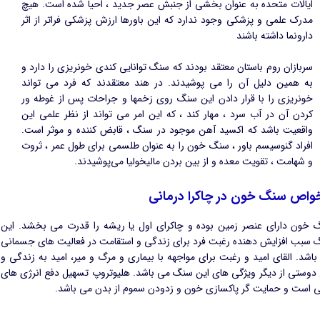
ایالات متحده به عنوان بخشی از جنبش عصر جدید ، احیا شده است. هیچ
مدرک علمی و پزشکی وجود ندارد که این باورها ارزش پزشکی فراتر از اثر
دارونما داشته باشند
سربازان روم باستان معتقد بودند که سنگ توانایی کندی خونریزی را دارد و
به همین دلیل آن را می پوشیدند. در هند معتقدند كه فرد می تواند
خونریزی را با قرار دادن این سنگ روی زخمها و جراحات پس از غوطه ور
كردن آن در آب سرد ، مهار كند ، كه این امر می تواند از نظر علمی این
واقعیت باشد كه اکسید آهن موجود در سنگ ، قابض کننده و موثر است.
افراد گنوسیسم باور ، سنگ خون را به عنوان طلسمی برای طول عمر ، ثروت
و شهامت ، تقویت معده و از بین بردن مالیخولیا می‌پوشیدند.
واص سنگ خون در چاکرا درمانی
 خون دارای عنصر زمین بوده و چاکرای اول یا ریشه را قدرت می بخشد. این
 سبب افزایش دهنده رغبت فرد برای زندگی و استقامت در فعالیت های جسمانی
اشد. القای امید و رغبت برای مواجهه با بیماری و مرگ و میر، امید به زندگی و
 دوستی از دیگر ویژگی های این سنگ می باشد. هلیوتروپ تسهیل دفع انرژی های
ی است و حمایت گر پاکسازی خون و زدودن سموم از بدن می باشد.