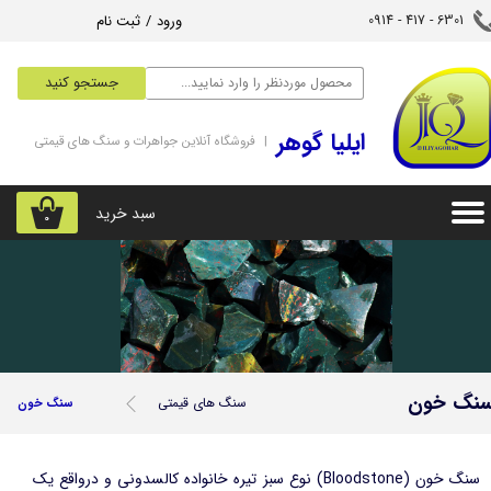
ورود
/
ثبت نام
6301 - 417 - 0914​​​​​​​
حساب کاربری من
جستجو کنید
تغییر گذر واژه
‌ایلیا گوهر
| فروشگاه آنلاین جواهرات و سنگ های قیمتی
سفارشات
خروج از حساب کاربری
سبد خرید
۰
نگ خون
سنگ های قیمتی
سنگ خون
سنگ خون (Bloodstone) نوع سبز تیره خانواده کالسدونی و درواقع یک