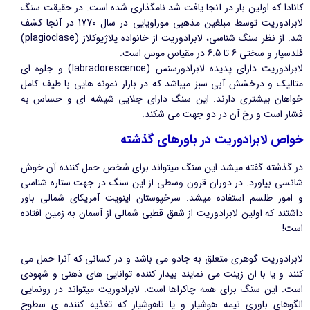
کانادا که اولین بار در آنجا یافت شد نامگذاری شده است. در حقیقت سنگ
لابرادوریت توسط مبلغین مذهبی موراویایی در سال 1770 در آنجا کشف
شد. از نظر سنگ شناسی، لابرادوریت از خانواده پلاژیوکلاز (plagioclase)
فلدسپار و سختی 6 تا 6.5 در مقیاس موس است.
لابرادوریت دارای پدیده لابرادورسنس (labradorescence) و جلوه ای
متالیک و درخشش آبی سبز میباشد که در بازار نمونه هایی با طیف کامل
خواهان بیشتری دارند. این سنگ دارای جلایی شیشه ای و حساس به
فشار است و رخ آن در دو جهت می شکند.
خواص لابرادوریت در باورهای گذشته
در گذشته گفته میشد این سنگ میتواند برای شخص حمل کننده آن خوش
شانسی بیاورد. در دوران قرون وسطی از این سنگ در جهت ستاره شناسی
و امور طلسم استفاده میشد. سرخپوستان اینویت آمریکای شمالی باور
داشتند که اولین لابرادوریت از شفق قطبی شمالی از آسمان به زمین افتاده
است!
لابرادوریت گوهری متعلق به جادو می باشد و در کسانی که آنرا حمل می
کنند و یا با ان زينت می نمایند بیدار کننده توانایی های ذهنی و شهودی
است. این سنگ برای همه چاکراها است. لابرادوریت میتواند در رونمایی
الگوهای باوری نیمه هوشیار و یا ناهوشیار که تغذیه کننده ی سطوح