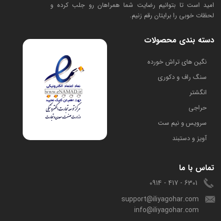
امید است تا بتوانیم رضایت شما همراهان رو جلب کرده و
لحظات خوبی را برایتان رقم زنیم.
دسته بندی محصولات
​نگین های تراش خورده
سنگ راف و دکوری
انگشتر
حراجی
سرویس و نیم ست
آویز و دستبند
تماس با ما
6301 - 417 - 0914
support@iliyagohar.com
info@iliyagohar.com