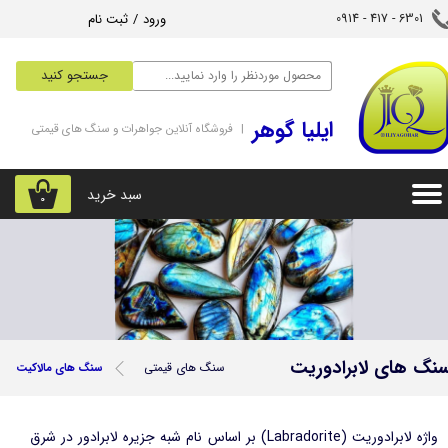
ورود
/
ثبت نام
6301 - 417 - 0914​​​​​​​
حساب کاربری من
جستجو کنید
تغییر گذر واژه
‌ایلیا گوهر
| فروشگاه آنلاین جواهرات و سنگ های قیمتی
سفارشات
خروج از حساب کاربری
سبد خرید
۰
نگ های لابرادوریت
سنگ های قیمتی
سنگ های مالاکیت
واژه لابرادوریت (Labradorite) بر اساس نام شبه جزیره لابرادور در شرق