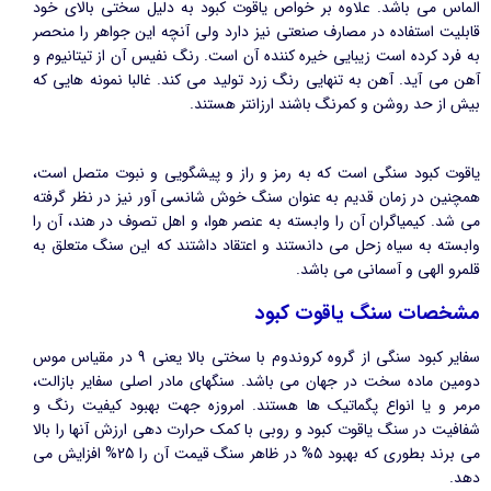
الماس می باشد. علاوه بر خواص یاقوت کبود به دلیل سختی بالای خود
قابلیت استفاده در مصارف صنعتی نیز دارد ولی آنچه این جواهر را منحصر
به فرد کرده است زیبایی خیره کننده آن است. رنگ نفیس آن از تیتانیوم و
آهن می آید. آهن به تنهایی رنگ زرد تولید می کند. غالبا نمونه هایی که
بیش از حد روشن و کمرنگ باشند ارزانتر هستند.
یاقوت کبود سنگی است که به رمز و راز و پیشگویی و نبوت متصل است،
همچنین در زمان قدیم به عنوان سنگ خوش شانسی آور نیز در نظر گرفته
می شد. کیمیاگران آن را وابسته به عنصر هوا، و اهل تصوف در هند، آن را
وابسته به سیاه زحل می دانستند و اعتقاد داشتند که این سنگ متعلق به
قلمرو الهی و آسمانی می باشد.
مشخصات سنگ یاقوت کبود
سفایر کبود سنگی از گروه کروندوم با سختی بالا یعنی 9 در مقیاس موس
دومین ماده سخت در جهان می باشد. سنگهای مادر اصلی سفایر بازالت،
مرمر و یا انواع پگماتیک ها هستند. امروزه جهت بهبود کیفیت رنگ و
شفافیت در سنگ یاقوت کبود و روبی با کمک حرارت دهی ارزش آنها را بالا
می برند بطوری که بهبود 5% در ظاهر سنگ قیمت آن را 25% افزایش می
دهد.