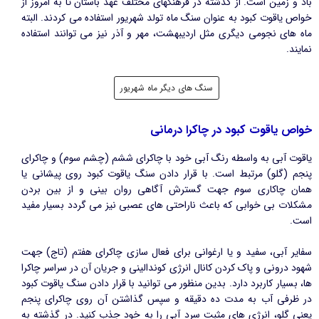
باد و زمین است. از گذشته در فرهنگهای مختلف عهد باستان تا به امروز از
خواص یاقوت کبود به عنوان سنگ ماه تولد شهریور استفاده می کردند. البته
ماه های نجومی دیگری مثل اردیبهشت، مهر و آذر نیز می توانند استفاده
نمایند.
سنگ های دیگر ماه شهریور
خواص یاقوت کبود در چاکرا درمانی
یاقوت آبی به واسطه رنگ آبی خود با چاکرای ششم (چشم سوم) و چاکرای
پنجم (گلو) مرتبط است. با قرار دادن سنگ یاقوت کبود روی پیشانی یا
همان چاکاری سوم جهت گسترش آگاهی روان بینی و از بین بردن
مشکلات بی‌ خوابی که باعث ناراحتی های عصبی نیز می گردد بسیار مفید
است.
سفایر آبی، سفید و یا ارغوانی برای فعال سازی چاکرای هفتم (تاج) جهت
شهود درونی و پاک کردن کانال انرژی کوندالینی و جریان آن در سراسر چاکرا
ها، بسیار کاربرد دارد. بدین منظور می توانید با قرار دادن سنگ یاقوت کبود
در ظرفی آب به مدت ده دقیقه و سپس گذاشتن آن روی چاکرای پنجم
یعنی گلو، انرژی های مثبت سرد آبی را به خود جذب کنید. در گذشته به