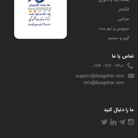
انگشتر
حراجی
سرویس و نیم ست
آویز و دستبند
تماس با ما
6301 - 417 - 0914
support@iliyagohar.com
info@iliyagohar.com
ما را دنبال کنید