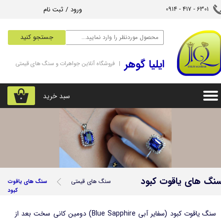
ورود
/
ثبت نام
6301 - 417 - 0914​​​​​​​
حساب کاربری من
جستجو کنید
تغییر گذر واژه
‌ایلیا گوهر
| فروشگاه آنلاین جواهرات و سنگ های قیمتی
سفارشات
خروج از حساب کاربری
سبد خرید
۰
نگ های یاقوت کبود
سنگ های قیمتی
سنگ های یاقوت
کبود
سنگ یاقوت کبود (سفایر آبی Blue Sapphire) دومین کانی سخت بعد از