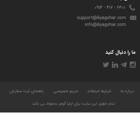
6301 - 417 - 0914
support@iliyagohar.com
info@iliyagohar.com
ما را دنبال کنید
درباره ما
شرایط استفاده
حریم خصوصی
راهنمای ثبت سفارش
تمام حقوق این سایت برای ایلیا گوهر محفوظ می باشد.