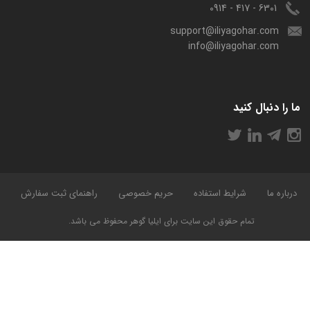
6301 - 417 - 0914
support@iliyagohar.com
info@iliyagohar.com
ما را دنبال کنید
درباره ما
شرایط استفاده
حریم خصوصی
راهنمای ثبت سفارش
تمام حقوق این سایت برای ایلیا گوهر محفوظ می باشد.