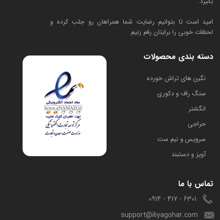
بگیرد.
امید است تا بتوانیم رضایت شما همراهان رو جلب کرده و
لحظات خوبی را برایتان رقم زنیم.
دسته بندی محصولات
​نگین های تراش خورده
سنگ راف و دکوری
انگشتر
حراجی
سرویس و نیم ست
آویز و دستبند
تماس با ما
6301 - 417 - 0914
support@iliyagohar.com