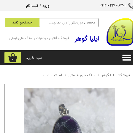
ورود
/
ثبت نام
6301 - 417 - 0914​​​​​​​
حساب کاربری من
جستجو کنید
تغییر گذر واژه
‌ایلیا گوهر
| فروشگاه آنلاین جواهرات و سنگ های قیمتی
سفارشات
خروج از حساب کاربری
سبد خرید
۰
فروشگاه ایلیا گوهر
سنگ های قیمتی
آمیتیست
آویز آمیتیست دروزی