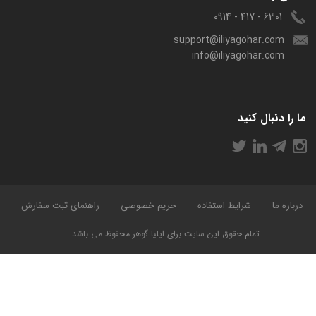
6301 - 417 - 0914
support@iliyagohar.com
info@iliyagohar.com
ما را دنبال کنید
درباره ما
شرایط استفاده
حریم خصوصی
راهنمای ثبت سفارش
تمام حقوق این سایت برای ایلیا گوهر محفوظ می باشد.