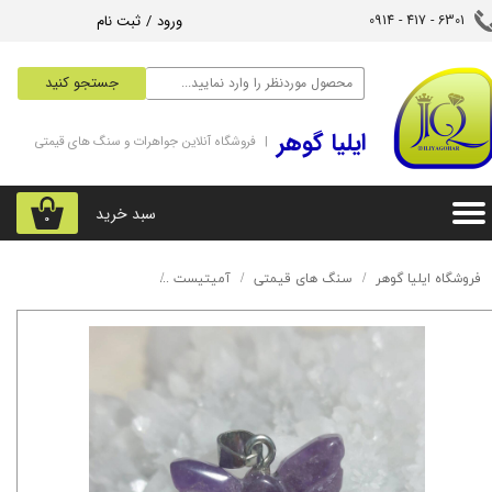
ورود
/
ثبت نام
6301 - 417 - 0914​​​​​​​
حساب کاربری من
جستجو کنید
تغییر گذر واژه
‌ایلیا گوهر
| فروشگاه آنلاین جواهرات و سنگ های قیمتی
سفارشات
خروج از حساب کاربری
سبد خرید
۰
فروشگاه ایلیا گوهر
سنگ های قیمتی
آمیتیست
آویز آمیتیست طرح پروانه