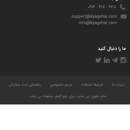
6301 - 417 - 0914
support@iliyagohar.com
info@iliyagohar.com
ما را دنبال کنید
درباره ما
شرایط استفاده
حریم خصوصی
راهنمای ثبت سفارش
تمام حقوق این سایت برای ایلیا گوهر محفوظ می باشد.