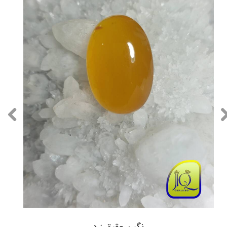
نگین عقیق زرد