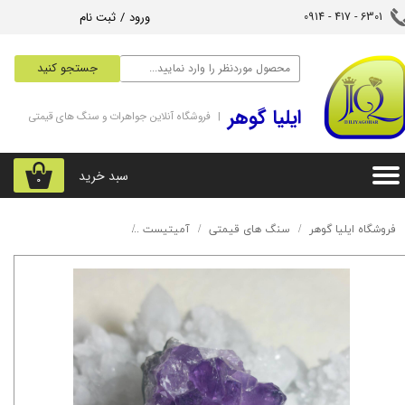
ورود
/
ثبت نام
6301 - 417 - 0914​​​​​​​
حساب کاربری من
جستجو کنید
تغییر گذر واژه
‌ایلیا گوهر
| فروشگاه آنلاین جواهرات و سنگ های قیمتی
سفارشات
خروج از حساب کاربری
سبد خرید
۰
فروشگاه ایلیا گوهر
سنگ های قیمتی
آمیتیست
آمیتیست کلکسیونی