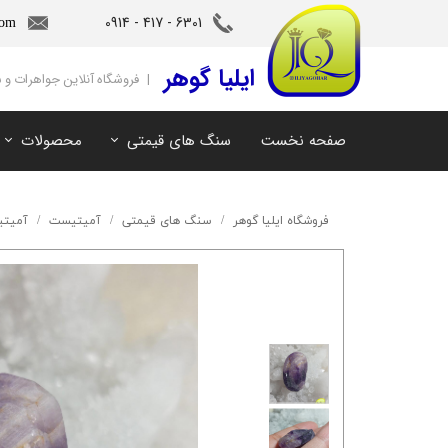
6301 - 417 - 0914​​​​​​​
com
‌ایلیا گوهر
| فروشگاه آنلاین جواهرات و
صفحه نخست
سنگ های قیمتی
محصولات
آمیتیست
سنگ های ماه تولد
آکوامارین
سنگ های چاکرا
فروشگاه ایلیا گوهر
سنگ های قیمتی
آمیتیست
آمیتی
زمرد
سرویس و نیم ست
مروارید
آویز و دستبند
اوپال
توپاز
مالاکیت
لابرادوریت
سیترین
کهربا