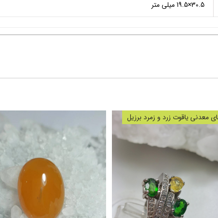
30.5×19.5 میلی متر
 معدنی یاقوت زرد و زمرد برزیل