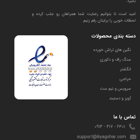
بگیرد.
امید است تا بتوانیم رضایت شما همراهان رو جلب کرده و
لحظات خوبی را برایتان رقم زنیم.
دسته بندی محصولات
​نگین های تراش خورده
سنگ راف و دکوری
انگشتر
حراجی
سرویس و نیم ست
آویز و دستبند
تماس با ما
6301 - 417 - 0914
support@iliyagohar.com