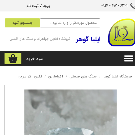
ورود
/
ثبت نام
6301 - 417 - 0914​​​​​​​
حساب کاربری من
جستجو کنید
تغییر گذر واژه
‌ایلیا گوهر
| فروشگاه آنلاین جواهرات و سنگ های قیمتی
سفارشات
خروج از حساب کاربری
سبد خرید
۰
فروشگاه ایلیا گوهر
سنگ های قیمتی
آکوامارین
نگین آکوامارین