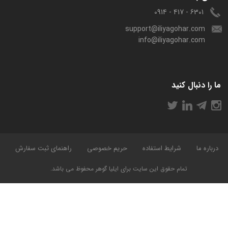
6301 - 417 - 0914
support@iliyagohar.com
info@iliyagohar.com
ما را دنبال کنید
درباره ما
شرایط استفاده
حریم خصوصی
راهنمای ثبت سفارش
تمام حقوق این سایت برای ایلیا گوهر محفوظ می باشد.