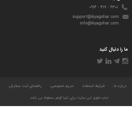
6301 - 417 - 0914
support@iliyagohar.com
info@iliyagohar.com
ما را دنبال کنید
درباره ما
شرایط استفاده
حریم خصوصی
راهنمای ثبت سفارش
تمام حقوق این سایت برای ایلیا گوهر محفوظ می باشد.