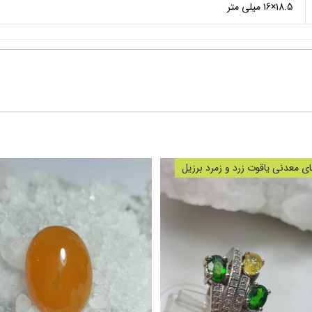
۱8.5×۱6 میلی متر
 معدنی یاقوت زرد و زمرد برزیل