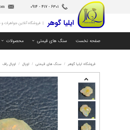
6301 - 417 - 0914​​​​​​​
com
‌ایلیا گوهر
| فروشگاه آنلاین جواهرات و
صفحه نخست
سنگ های قیمتی
محصولات
آمیتیست
سنگ های ماه تولد
آکوامارین
سنگ های چاکرا
فروشگاه ایلیا گوهر
سنگ های قیمتی
اوپال
اوپال راف
زمرد
سرویس و نیم ست
مروارید
آویز و دستبند
اوپال
توپاز
مالاکیت
لابرادوریت
سیترین
کهربا