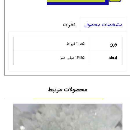
نظرات
مشخصات محصول
وزن
11.85 قیراط
ابعاد
15×14 میلی متر
محصولات مرتبط