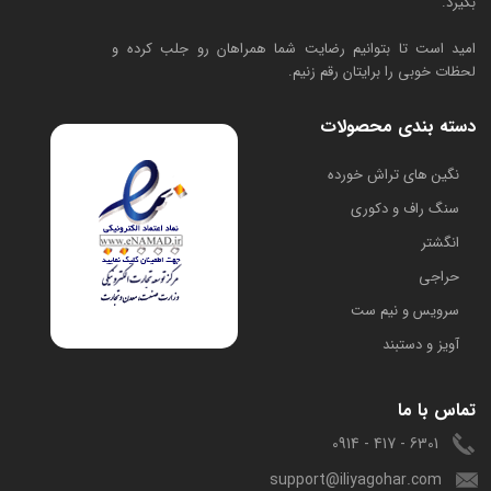
بگیرد.
امید است تا بتوانیم رضایت شما همراهان رو جلب کرده و
لحظات خوبی را برایتان رقم زنیم.
دسته بندی محصولات
​نگین های تراش خورده
سنگ راف و دکوری
انگشتر
حراجی
سرویس و نیم ست
آویز و دستبند
تماس با ما
6301 - 417 - 0914
support@iliyagohar.com