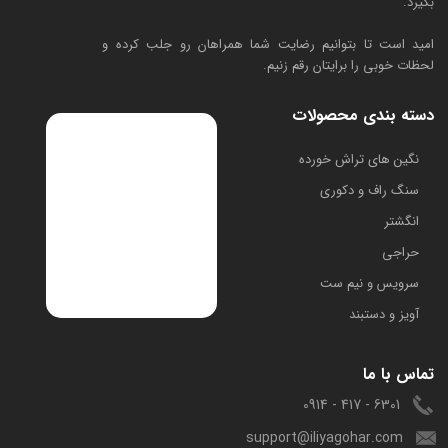
بگیرد.
امید است تا بتوانیم رضایت شما همراهان رو جلب کرده و
لحظات خوبی را برایتان رقم زنیم.
دسته بندی محصولات
​نگین های تراش خورده
سنگ راف و دکوری
انگشتر
حراجی
سرویس و نیم ست
آویز و دستبند
تماس با ما
6301 - 417 - 0914
support@iliyagohar.com