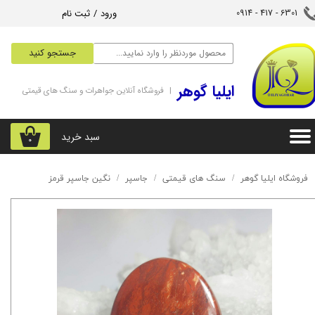
ورود
/
ثبت نام
6301 - 417 - 0914​​​​​​​
حساب کاربری من
جستجو کنید
تغییر گذر واژه
‌ایلیا گوهر
| فروشگاه آنلاین جواهرات و سنگ های قیمتی
سفارشات
خروج از حساب کاربری
سبد خرید
۰
فروشگاه ایلیا گوهر
سنگ های قیمتی
جاسپر
نگین جاسپر قرمز