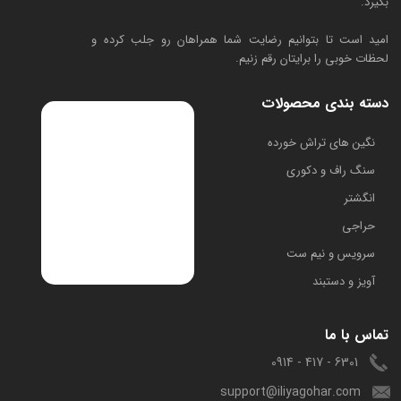
بگیرد.
امید است تا بتوانیم رضایت شما همراهان رو جلب کرده و
لحظات خوبی را برایتان رقم زنیم.
دسته بندی محصولات
​نگین های تراش خورده
سنگ راف و دکوری
انگشتر
حراجی
سرویس و نیم ست
آویز و دستبند
تماس با ما
6301 - 417 - 0914
support@iliyagohar.com