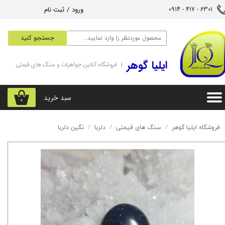
ورود
/
ثبت نام
6301 - 417 - 0914​​​​​​​
حساب کاربری من
جستجو کنید
تغییر گذر واژه
‌ایلیا گوهر
| فروشگاه آنلاین جواهرات و سنگ های قیمتی
سفارشات
خروج از حساب کاربری
سبد خرید
۰
فروشگاه ایلیا گوهر
سنگ های قیمتی
دلربا
نگین دلربا