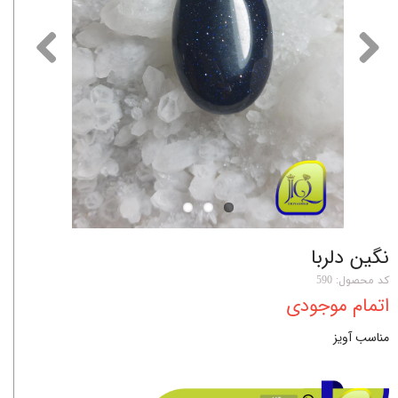
نگین دلربا
کد محصول: 590
اتمام موجودی
مناسب آویز