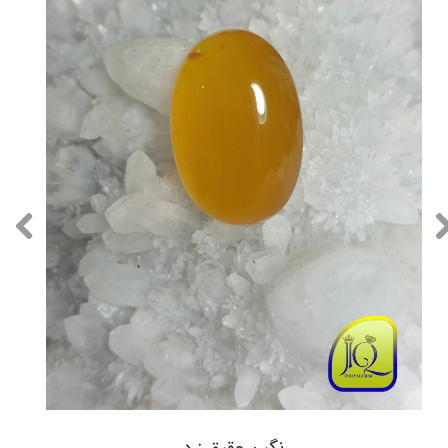
نگین عقیق زرد