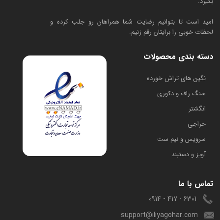
بگیرد.
امید است تا بتوانیم رضایت شما همراهان رو جلب کرده و
لحظات خوبی را برایتان رقم زنیم.
دسته بندی محصولات
​نگین های تراش خورده
سنگ راف و دکوری
انگشتر
حراجی
سرویس و نیم ست
آویز و دستبند
تماس با ما
6301 - 417 - 0914
support@iliyagohar.com