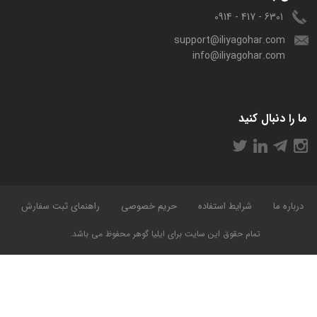
6301 - 417 - 0914
support@iliyagohar.com
info@iliyagohar.com
ما را دنبال کنید
درباره ما
شرایط استفاده
حریم خصوصی
راهنمای ثبت سفارش
تمام حقوق این سایت برای ایلیا گوهر محفوظ می باشد.