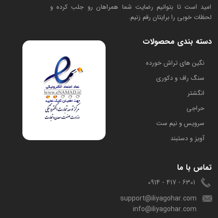
امید است تا بتوانیم رضایت شما همراهان رو جلب کرده و
لحظات خوبی را برایتان رقم زنیم.
دسته بندی محصولات
​نگین های تراش خورده
سنگ راف و دکوری
انگشتر
حراجی
سرویس و نیم ست
آویز و دستبند
تماس با ما
6301 - 417 - 0914
support@iliyagohar.com
info@iliyagohar.com