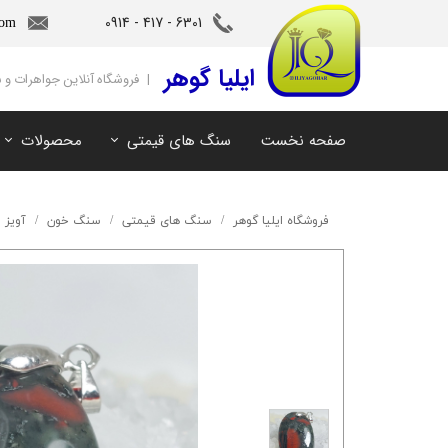
6301 - 417 - 0914​​​​​​​
com
‌ایلیا گوهر
| فروشگاه آنلاین جواهرات و
صفحه نخست
سنگ های قیمتی
محصولات
آمیتیست
سنگ های ماه تولد
آکوامارین
سنگ های چاکرا
فروشگاه ایلیا گوهر
سنگ های قیمتی
سنگ خون
آویز 
زمرد
سرویس و نیم ست
مروارید
آویز و دستبند
اوپال
توپاز
مالاکیت
لابرادوریت
سیترین
کهربا