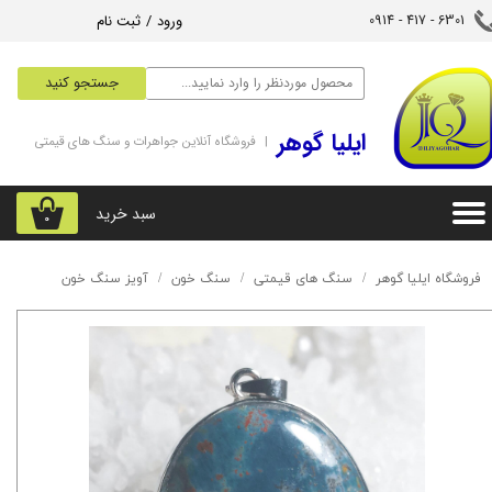
ورود
/
ثبت نام
6301 - 417 - 0914​​​​​​​
حساب کاربری من
جستجو کنید
تغییر گذر واژه
‌ایلیا گوهر
| فروشگاه آنلاین جواهرات و سنگ های قیمتی
سفارشات
خروج از حساب کاربری
سبد خرید
۰
فروشگاه ایلیا گوهر
سنگ های قیمتی
سنگ خون
آویز سنگ خون