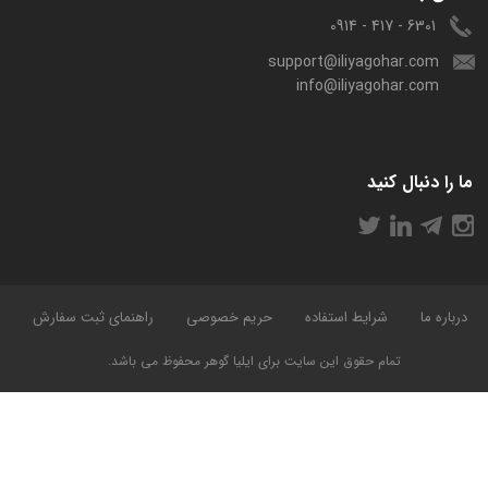
6301 - 417 - 0914
support@iliyagohar.com
info@iliyagohar.com
ما را دنبال کنید
درباره ما
شرایط استفاده
حریم خصوصی
راهنمای ثبت سفارش
تمام حقوق این سایت برای ایلیا گوهر محفوظ می باشد.