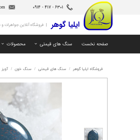
6301 - 417 - 0914​​​​​​​
com
‌ایلیا گوهر
| فروشگاه آنلاین جواهرات و
صفحه نخست
سنگ های قیمتی
محصولات
آمیتیست
سنگ های ماه تولد
آکوامارین
سنگ های چاکرا
فروشگاه ایلیا گوهر
سنگ های قیمتی
سنگ خون
آویز
زمرد
سرویس و نیم ست
مروارید
آویز و دستبند
اوپال
توپاز
مالاکیت
لابرادوریت
سیترین
کهربا