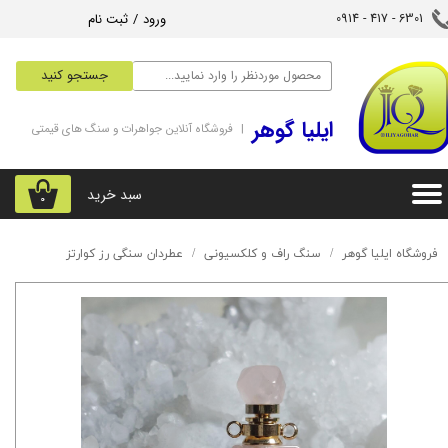
ورود
/
ثبت نام
6301 - 417 - 0914​​​​​​​
حساب کاربری من
جستجو کنید
تغییر گذر واژه
‌ایلیا گوهر
| فروشگاه آنلاین جواهرات و سنگ های قیمتی
سفارشات
خروج از حساب کاربری
سبد خرید
۰
فروشگاه ایلیا گوهر
سنگ راف و کلکسیونی
عطردان سنگی رز کوارتز