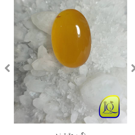
نگین عقیق زرد