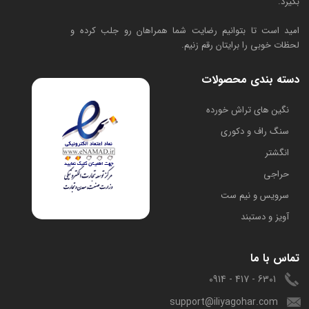
بگیرد.
امید است تا بتوانیم رضایت شما همراهان رو جلب کرده و
لحظات خوبی را برایتان رقم زنیم.
دسته بندی محصولات
​نگین های تراش خورده
سنگ راف و دکوری
انگشتر
حراجی
سرویس و نیم ست
آویز و دستبند
تماس با ما
6301 - 417 - 0914
support@iliyagohar.com