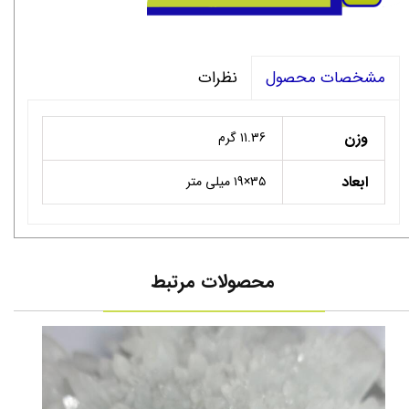
نظرات
مشخصات محصول
وزن
۱1.36 گرم
ابعاد
3۵×۱9 میلی متر
محصولات مرتبط