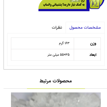
نظرات
مشخصات محصول
وزن
163 گرم
ابعاد
35×55 میلی متر
محصولات مرتبط