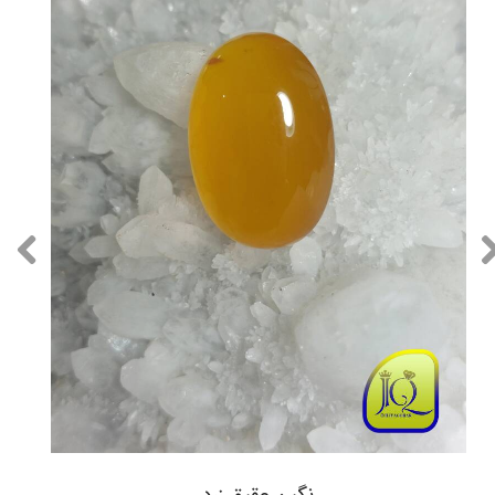
نگین عقیق زرد