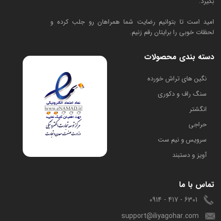
بگیرد.
امید است تا بتوانیم رضایت شما همراهان رو جلب کرده و
لحظات خوبی را برایتان رقم زنیم.
دسته بندی محصولات
​نگین های تراش خورده
سنگ راف و دکوری
انگشتر
حراجی
سرویس و نیم ست
آویز و دستبند
تماس با ما
6301 - 417 - 0914
support@iliyagohar.com