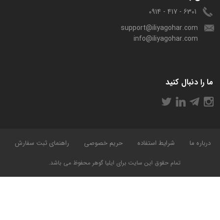
6301 - 417 - 0914
support@iliyagohar.com
info@iliyagohar.com
ما را دنبال کنید
درباره ما
شرایط استفاده
حریم خصوصی
راهنمای ثبت سفارش
تمام حقوق این سایت برای ایلیا گوهر محفوظ می باشد.