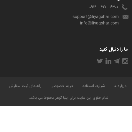
6301 - 417 - 0914
support@iliyagohar.com
info@iliyagohar.com
ما را دنبال کنید
درباره ما
شرایط استفاده
حریم خصوصی
راهنمای ثبت سفارش
تمام حقوق این سایت برای ایلیا گوهر محفوظ می باشد.