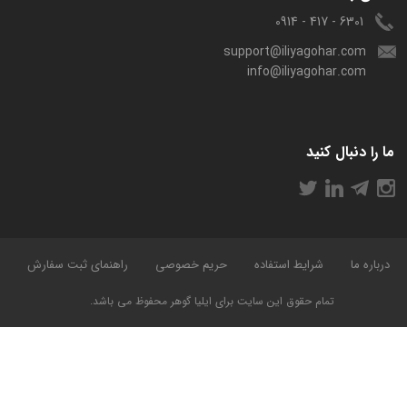
6301 - 417 - 0914
support@iliyagohar.com
info@iliyagohar.com
ما را دنبال کنید
درباره ما
شرایط استفاده
حریم خصوصی
راهنمای ثبت سفارش
تمام حقوق این سایت برای ایلیا گوهر محفوظ می باشد.