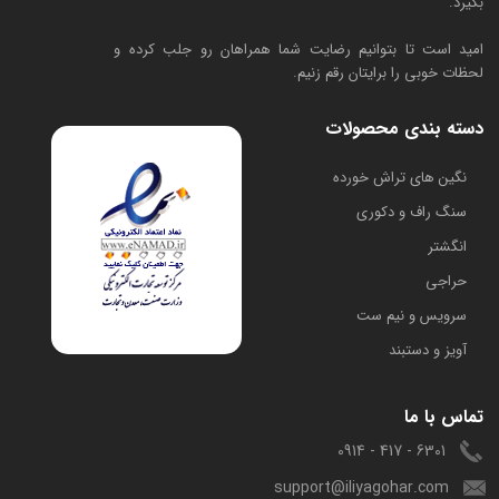
بگیرد.
امید است تا بتوانیم رضایت شما همراهان رو جلب کرده و
لحظات خوبی را برایتان رقم زنیم.
دسته بندی محصولات
​نگین های تراش خورده
سنگ راف و دکوری
انگشتر
حراجی
سرویس و نیم ست
آویز و دستبند
تماس با ما
6301 - 417 - 0914
support@iliyagohar.com