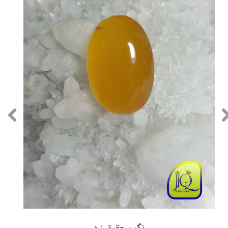
نگین عقیق زرد