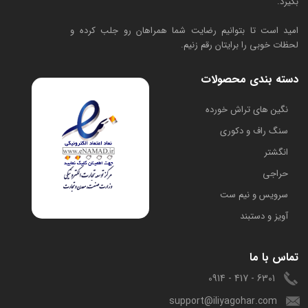
بگیرد.
امید است تا بتوانیم رضایت شما همراهان رو جلب کرده و
لحظات خوبی را برایتان رقم زنیم.
دسته بندی محصولات
​نگین های تراش خورده
سنگ راف و دکوری
انگشتر
حراجی
سرویس و نیم ست
آویز و دستبند
تماس با ما
6301 - 417 - 0914
support@iliyagohar.com