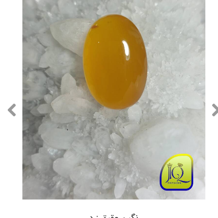
نگین عقیق زرد