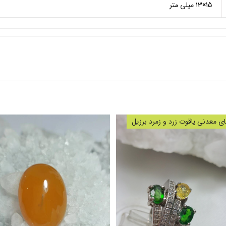
15×۱3 میلی متر
 معدنی یاقوت زرد و زمرد برزیل