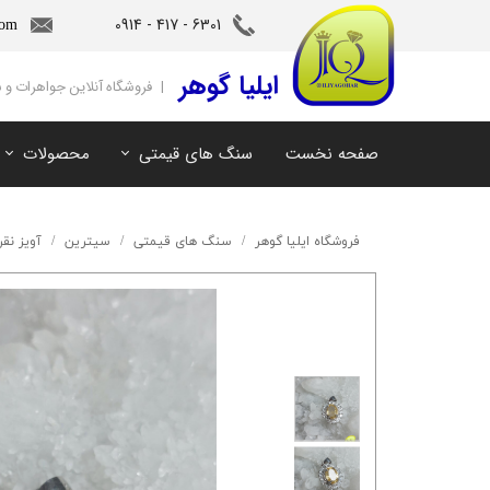
6301 - 417 - 0914​​​​​​​
com
‌ایلیا گوهر
| فروشگاه آنلاین جواهرات و
صفحه نخست
سنگ های قیمتی
محصولات
آمیتیست
سنگ های ماه تولد
آکوامارین
سنگ های چاکرا
فروشگاه ایلیا گوهر
سنگ های قیمتی
سیترین
آویز نق
زمرد
سرویس و نیم ست
مروارید
آویز و دستبند
اوپال
توپاز
مالاکیت
لابرادوریت
سیترین
کهربا