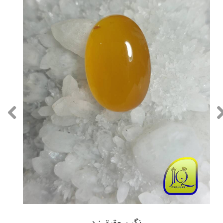
نگین عقیق زرد