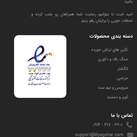
بگیرد.
امید است تا بتوانیم رضایت شما همراهان رو جلب کرده و
لحظات خوبی را برایتان رقم زنیم.
دسته بندی محصولات
​نگین های تراش خورده
سنگ راف و دکوری
انگشتر
حراجی
سرویس و نیم ست
آویز و دستبند
تماس با ما
6301 - 417 - 0914
support@iliyagohar.com