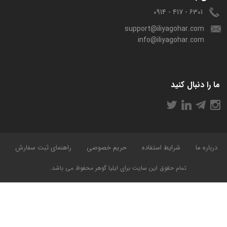
6301 - 417 - 0914
support@iliyagohar.com
info@iliyagohar.com
ما را دنبال کنید
درباره ما
شرایط استفاده
حریم خصوصی
راهنمای ثبت سفارش
تمام حقوق این سایت برای ایلیا گوهر محفوظ می باشد.