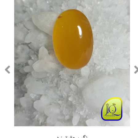
نگین عقیق زرد