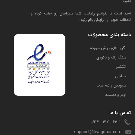
بگیرد.
امید است تا بتوانیم رضایت شما همراهان رو جلب کرده و
لحظات خوبی را برایتان رقم زنیم.
دسته بندی محصولات
​نگین های تراش خورده
سنگ راف و دکوری
انگشتر
حراجی
سرویس و نیم ست
آویز و دستبند
تماس با ما
6301 - 417 - 0914
support@iliyagohar.com