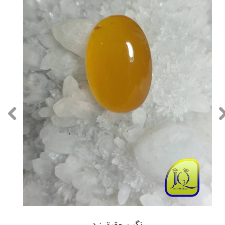
نگین عقیق زرد