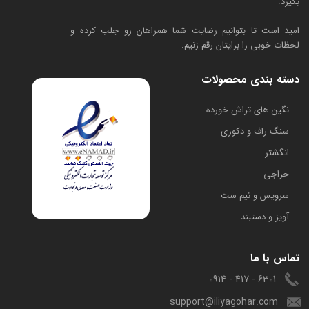
بگیرد.
امید است تا بتوانیم رضایت شما همراهان رو جلب کرده و
لحظات خوبی را برایتان رقم زنیم.
دسته بندی محصولات
​نگین های تراش خورده
سنگ راف و دکوری
انگشتر
حراجی
سرویس و نیم ست
آویز و دستبند
تماس با ما
6301 - 417 - 0914
support@iliyagohar.com