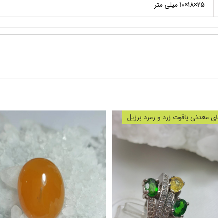
25×18×10 میلی متر
 معدنی یاقوت زرد و زمرد برزیل