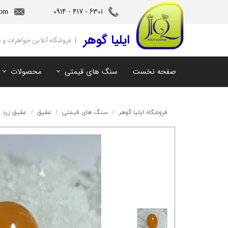
6301 - 417 - 0914​​​​​​​
com
‌ایلیا گوهر
| فروشگاه آنلاین جواهرات و
صفحه نخست
سنگ های قیمتی
محصولات
آمیتیست
سنگ های ماه تولد
آکوامارین
سنگ های چاکرا
فروشگاه ایلیا گوهر
سنگ های قیمتی
عقیق
عقیق زرد
زمرد
سرویس و نیم ست
مروارید
آویز و دستبند
اوپال
توپاز
مالاکیت
لابرادوریت
سیترین
کهربا