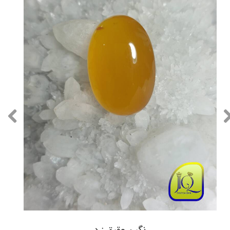
نگین عقیق زرد