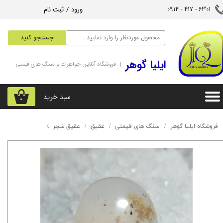
ورود
/
ثبت نام
6301 - 417 - 0914​​​​​​​
حساب کاربری من
جستجو کنید
تغییر گذر واژه
‌ایلیا گوهر
| فروشگاه آنلاین جواهرات و سنگ های قیمتی
سفارشات
خروج از حساب کاربری
سبد خرید
۰
فروشگاه ایلیا گوهر
سنگ های قیمتی
عقیق
عقیق شجر
نگین شجر قائن