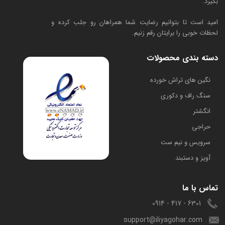
بگیرد.
امید است تا بتوانیم رضایت شما همراهان رو جلب کرده و
لحظات خوبی را برایتان رقم زنیم.
دسته بندی محصولات
​نگین های تراش خورده
سنگ راف و دکوری
انگشتر
حراجی
سرویس و نیم ست
آویز و دستبند
تماس با ما
6301 - 417 - 0914
support@iliyagohar.com