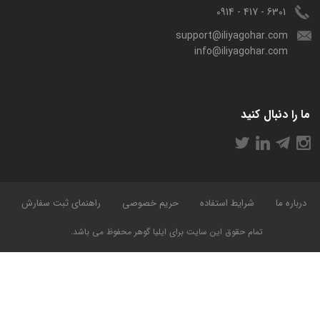
6301 - 417 - 0914
support@iliyagohar.com
info@iliyagohar.com
ما را دنبال کنید
درباره ما
شرایط استفاده
حریم خصوصی
راهنمای ثبت سفارش
تمام حقوق این سایت برای ایلیا گوهر محفوظ می باشد.