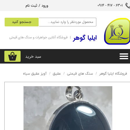
ورود
/
ثبت نام
6301 - 417 - 0914​​​​​​​
حساب کاربری من
جستجو کنید
تغییر گذر واژه
‌ایلیا گوهر
| فروشگاه آنلاین جواهرات و سنگ های قیمتی
سفارشات
خروج از حساب کاربری
سبد خرید
۰
فروشگاه ایلیا گوهر
سنگ های قیمتی
عقیق
آویز عقیق سیاه