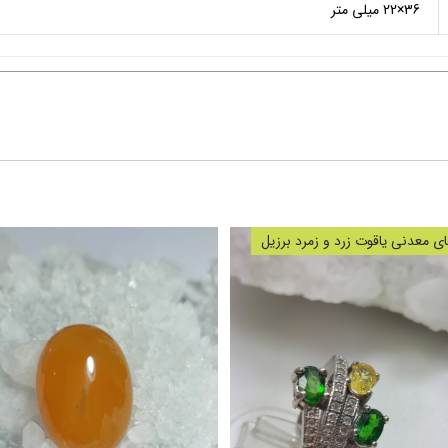
36×22 میلی متر
 معدنی یاقوت زرد و زمرد برزیل