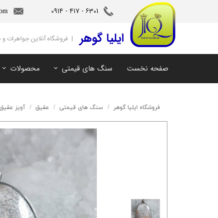
6301 - 417 - 0914​​​​​​​
com
‌ایلیا گوهر
| فروشگاه آنلاین جواهرات و
صفحه نخست
سنگ های قیمتی
محصولات
آمیتیست
سنگ های ماه تولد
آکوامارین
سنگ های چاکرا
فروشگاه ایلیا گوهر
سنگ های قیمتی
عقیق
آویز عقیق
زمرد
سرویس و نیم ست
مروارید
آویز و دستبند
اوپال
توپاز
مالاکیت
لابرادوریت
سیترین
کهربا