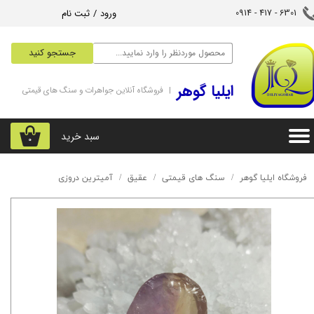
ورود
/
ثبت نام
6301 - 417 - 0914​​​​​​​
حساب کاربری من
جستجو کنید
تغییر گذر واژه
‌ایلیا گوهر
| فروشگاه آنلاین جواهرات و سنگ های قیمتی
سفارشات
خروج از حساب کاربری
سبد خرید
۰
فروشگاه ایلیا گوهر
سنگ های قیمتی
عقیق
آمیترین دروزی