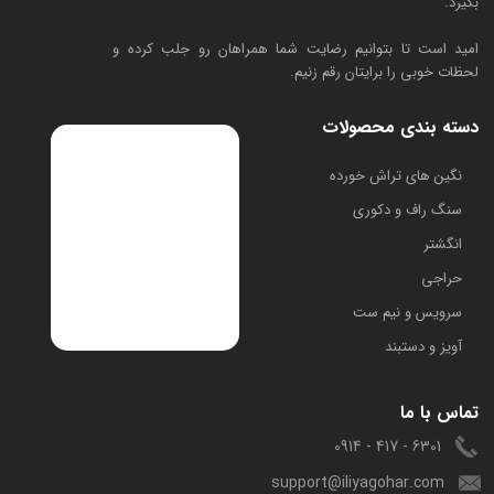
بگیرد.
امید است تا بتوانیم رضایت شما همراهان رو جلب کرده و
لحظات خوبی را برایتان رقم زنیم.
دسته بندی محصولات
​نگین های تراش خورده
سنگ راف و دکوری
انگشتر
حراجی
سرویس و نیم ست
آویز و دستبند
تماس با ما
6301 - 417 - 0914
support@iliyagohar.com