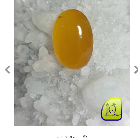
نگین عقیق زرد