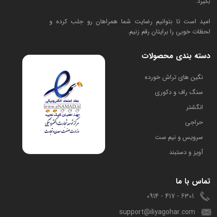
بگیرد.
امید است تا بتوانیم رضایت شما همراهان رو جلب کرده و
لحظات خوبی را برایتان رقم زنیم.
دسته بندی محصولات
​نگین های تراش خورده
سنگ راف و دکوری
انگشتر
حراجی
سرویس و نیم ست
آویز و دستبند
تماس با ما
6301 - 417 - 0914
support@iliyagohar.com