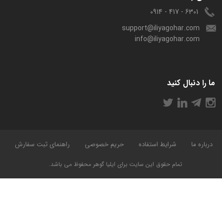
6301 - 417 - 0914
support@iliyagohar.com
info@iliyagohar.com
ما را دنبال کنید
درباره ما
شرایط استفاده
حریم خصوصی
راهنمای ثبت سفارش
تمام حقوق این سایت برای ایلیا گوهر محفوظ می باشد.