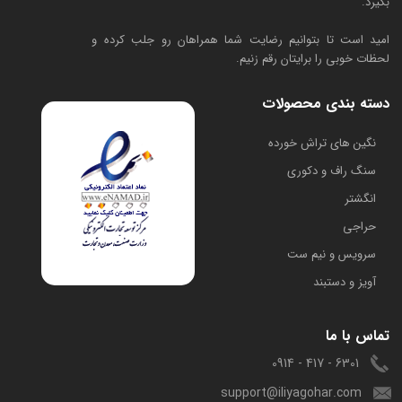
بگیرد.
امید است تا بتوانیم رضایت شما همراهان رو جلب کرده و
لحظات خوبی را برایتان رقم زنیم.
دسته بندی محصولات
​نگین های تراش خورده
سنگ راف و دکوری
انگشتر
حراجی
سرویس و نیم ست
آویز و دستبند
تماس با ما
6301 - 417 - 0914
support@iliyagohar.com