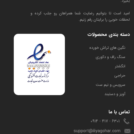
بگیرد.
امید است تا بتوانیم رضایت شما همراهان رو جلب کرده و
لحظات خوبی را برایتان رقم زنیم.
دسته بندی محصولات
​نگین های تراش خورده
سنگ راف و دکوری
انگشتر
حراجی
سرویس و نیم ست
آویز و دستبند
تماس با ما
6301 - 417 - 0914
support@iliyagohar.com