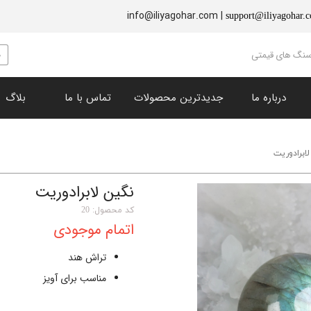
info@iliyagohar.com |
support@iliyagohar.
 سنگ های قیمتی
درباره ما
جدیدترین محصولات
تماس با ما
بلاگ
زبرجد (پریدوت)
​نگین های تراش خورده
چشم ببر
سنگ راف و دکوری
ابرادوریت
نقره جات
یاقوت سرخ
یاقوت کبود
فیروزه
انگشتر
گارنت
نگین لابرادوریت
سنگ خون
لاجورد
کد محصول: 20
اتمام موجودی
تراش هند
مناسب برای آویز