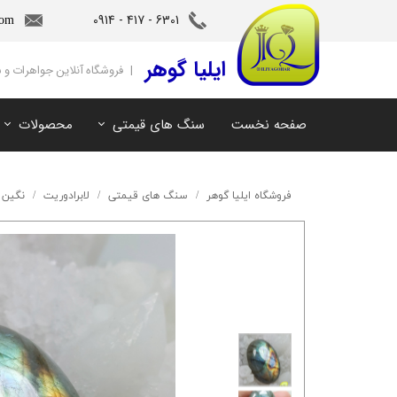
6301 - 417 - 0914​​​​​​​
com
‌ایلیا گوهر
| فروشگاه آنلاین جواهرات و
صفحه نخست
سنگ های قیمتی
محصولات
آمیتیست
سنگ های ماه تولد
آکوامارین
سنگ های چاکرا
فروشگاه ایلیا گوهر
سنگ های قیمتی
لابرادوریت
نگین ل
زمرد
سرویس و نیم ست
مروارید
آویز و دستبند
اوپال
توپاز
مالاکیت
لابرادوریت
سیترین
کهربا