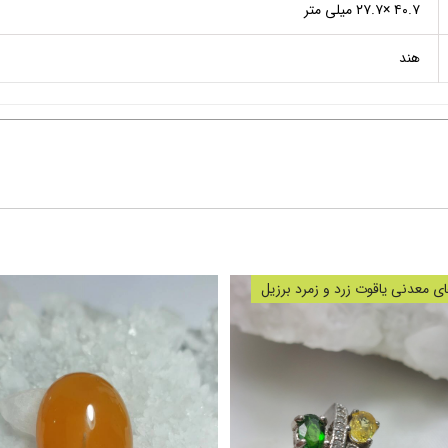
۴۰.۷ ×۲۷.۷ میلی متر
هند
 معدنی یاقوت زرد و زمرد برزیل