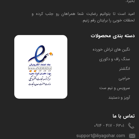
بگیرد.
امید است تا بتوانیم رضایت شما همراهان رو جلب کرده و
لحظات خوبی را برایتان رقم زنیم.
دسته بندی محصولات
​نگین های تراش خورده
سنگ راف و دکوری
انگشتر
حراجی
سرویس و نیم ست
آویز و دستبند
تماس با ما
6301 - 417 - 0914
support@iliyagohar.com