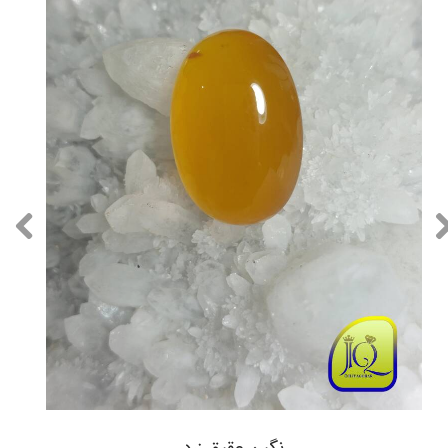
نگین عقیق زرد