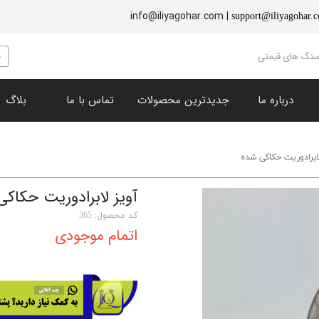
info@iliyagohar.com |
support@iliyagohar.
 سنگ های قیمتی
درباره ما
جدیدترین محصولات
تماس با ما
بلاگ
زبرجد (پریدوت)
​نگین های تراش خورده
چشم ببر
سنگ راف و دکوری
ابرادوریت حکاکی شده
نقره جات
یاقوت سرخ
یاقوت کبود
فیروزه
انگشتر
گارنت
آویز لابرادوریت حکاک
سنگ خون
لاجورد
کد محصول: 365
اتمام موجودی