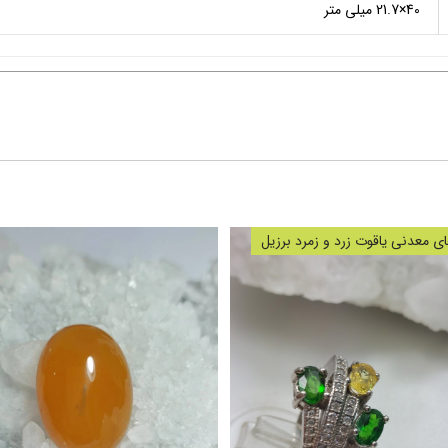
40×21.7 میلی متر
 معدنی یاقوت زرد و زمرد برزیل