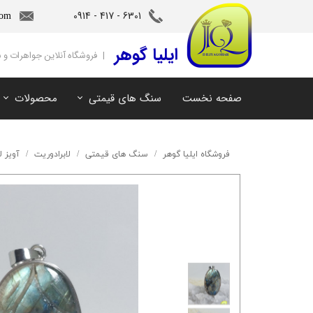
6301 - 417 - 0914​​​​​​​
com
‌ایلیا گوهر
| فروشگاه آنلاین جواهرات و
صفحه نخست
سنگ های قیمتی
محصولات
آمیتیست
سنگ های ماه تولد
آکوامارین
سنگ های چاکرا
فروشگاه ایلیا گوهر
سنگ های قیمتی
لابرادوریت
آویز ل
زمرد
سرویس و نیم ست
مروارید
آویز و دستبند
اوپال
توپاز
مالاکیت
لابرادوریت
سیترین
کهربا